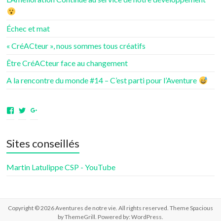
Échec et mat
« CréACteur », nous sommes tous créatifs
Être CréACteur face au changement
A la rencontre du monde #14 – C’est parti pour l’Aventure
Voir
Voir
Voir
le
le
le
profil
profil
profil
de
de
de
Sites conseillés
aventuresdenotrevie
Samsenie
samsenie
sur
sur
sur
Facebook
Twitter
Google+
Martin Latulippe CSP - YouTube
Copyright © 2026
Aventures de notre vie
. All rights reserved. Theme
Spacious
by ThemeGrill. Powered by:
WordPress
.