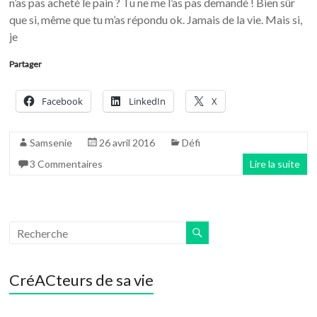
n’as pas acheté le pain ? Tu ne me l’as pas demandé ! Bien sûr
que si, même que tu m’as répondu ok. Jamais de la vie. Mais si,
je
Partager
Facebook
LinkedIn
X
Samsenie
26 avril 2016
Défi
3 Commentaires
Lire la suite
CréACteurs de sa vie