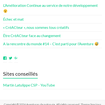
L’Amélioration Continue au service de notre développement
Échec et mat
« CréACteur », nous sommes tous créatifs
Être CréACteur face au changement
A la rencontre du monde #14 – C’est parti pour l’Aventure
Voir
Voir
Voir
le
le
le
profil
profil
profil
de
de
de
Sites conseillés
aventuresdenotrevie
Samsenie
samsenie
sur
sur
sur
Facebook
Twitter
Google+
Martin Latulippe CSP - YouTube
Copyright © 2026
Aventures de notre vie
. All rights reserved. Theme
Spacious