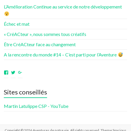
L’Amélioration Continue au service de notre développement
Échec et mat
« CréACteur », nous sommes tous créatifs
Être CréACteur face au changement
A la rencontre du monde #14 – C’est parti pour l’Aventure
Voir
Voir
Voir
le
le
le
profil
profil
profil
de
de
de
Sites conseillés
aventuresdenotrevie
Samsenie
samsenie
sur
sur
sur
Facebook
Twitter
Google+
Martin Latulippe CSP - YouTube
Copyright © 2026
Aventures de notre vie
. All rights reserved. Theme
Spacious