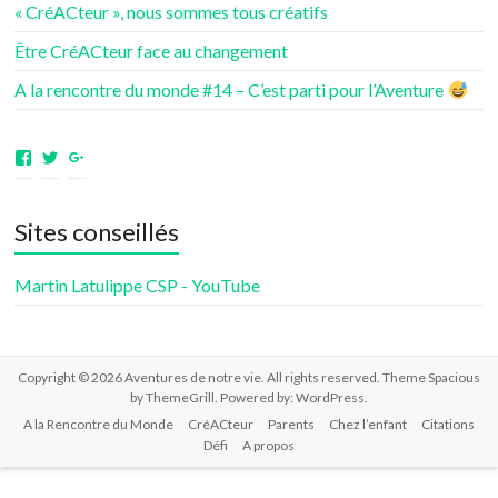
« CréACteur », nous sommes tous créatifs
Être CréACteur face au changement
A la rencontre du monde #14 – C’est parti pour l’Aventure
Voir
Voir
Voir
le
le
le
profil
profil
profil
de
de
de
Sites conseillés
aventuresdenotrevie
Samsenie
samsenie
sur
sur
sur
Facebook
Twitter
Google+
Martin Latulippe CSP - YouTube
Copyright © 2026
Aventures de notre vie
. All rights reserved. Theme
Spacious
by ThemeGrill. Powered by:
WordPress
.
A la Rencontre du Monde
CréACteur
Parents
Chez l’enfant
Citations
Défi
A propos