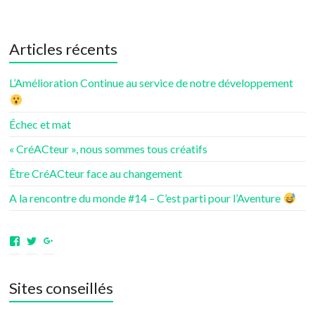
Articles récents
L’Amélioration Continue au service de notre développement
Échec et mat
« CréACteur », nous sommes tous créatifs
Être CréACteur face au changement
A la rencontre du monde #14 – C’est parti pour l’Aventure
Voir
Voir
Voir
le
le
le
profil
profil
profil
de
de
de
Sites conseillés
aventuresdenotrevie
Samsenie
samsenie
sur
sur
sur
Facebook
Twitter
Google+