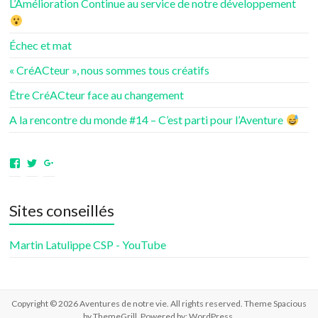
L’Amélioration Continue au service de notre développement
Échec et mat
« CréACteur », nous sommes tous créatifs
Être CréACteur face au changement
A la rencontre du monde #14 – C’est parti pour l’Aventure
Voir
Voir
Voir
le
le
le
profil
profil
profil
de
de
de
Sites conseillés
aventuresdenotrevie
Samsenie
samsenie
sur
sur
sur
Facebook
Twitter
Google+
Martin Latulippe CSP - YouTube
Copyright © 2026
Aventures de notre vie
. All rights reserved. Theme
Spacious
by ThemeGrill. Powered by:
WordPress
.