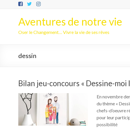
Aller
au
contenu
Aventures de notre vie
Oser le Changement… Vivre la vie de ses rêves
dessin
Bilan jeu-concours « Dessine-moi 
En novembre dern
du thème « Dessi
chefs-d’oeuvre r
pour leur partici
possibilité