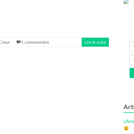
Cteur
1 commentaire
Lire la suite
Art
L’Am