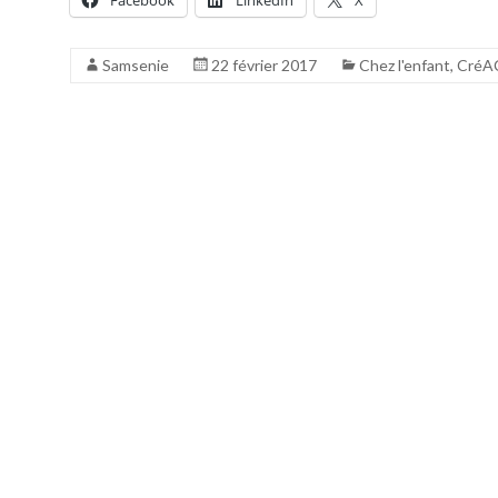
Facebook
LinkedIn
X
Samsenie
22 février 2017
Chez l'enfant
,
CréA