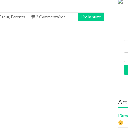
Cteur
,
Parents
2 Commentaires
Lire la suite
Art
L’Am