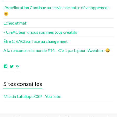
L’Amélioration Continue au service de notre développement
Échec et mat
« CréACteur », nous sommes tous créatifs
Être CréACteur face au changement
A la rencontre du monde #14 – C’est parti pour l’Aventure
Voir
Voir
Voir
le
le
le
profil
profil
profil
de
de
de
Sites conseillés
aventuresdenotrevie
Samsenie
samsenie
sur
sur
sur
Facebook
Twitter
Google+
Martin Latulippe CSP - YouTube