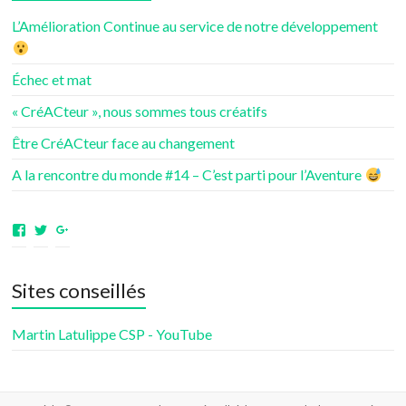
L’Amélioration Continue au service de notre développement
Échec et mat
« CréACteur », nous sommes tous créatifs
Être CréACteur face au changement
A la rencontre du monde #14 – C’est parti pour l’Aventure
Voir
Voir
Voir
le
le
le
profil
profil
profil
de
de
de
Sites conseillés
aventuresdenotrevie
Samsenie
samsenie
sur
sur
sur
Facebook
Twitter
Google+
Martin Latulippe CSP - YouTube