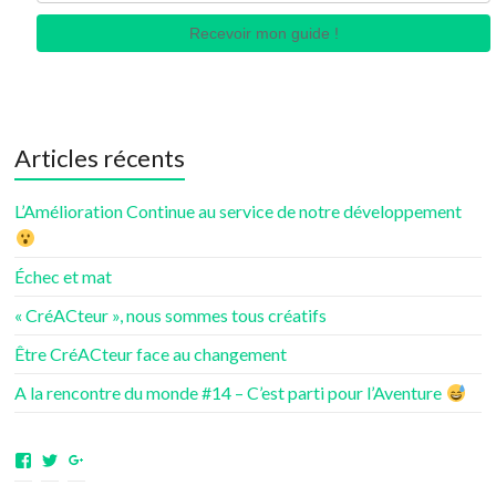
Recevoir mon guide !
Articles récents
L’Amélioration Continue au service de notre développement
Échec et mat
« CréACteur », nous sommes tous créatifs
Être CréACteur face au changement
A la rencontre du monde #14 – C’est parti pour l’Aventure
Voir
Voir
Voir
le
le
le
profil
profil
profil