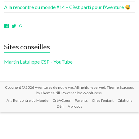
A la rencontre du monde #14 – C’est parti pour l’Aventure
Voir
Voir
Voir
le
le
le
profil
profil
profil
de
de
de
Sites conseillés
aventuresdenotrevie
Samsenie
samsenie
sur
sur
sur
Facebook
Twitter
Google+
Martin Latulippe CSP - YouTube
Copyright © 2026
Aventures de notre vie
. All rights reserved. Theme
Spacious
by ThemeGrill. Powered by:
WordPress
.
A la Rencontre du Monde
CréACteur
Parents
Chez l’enfant
Citations
Défi
A propos