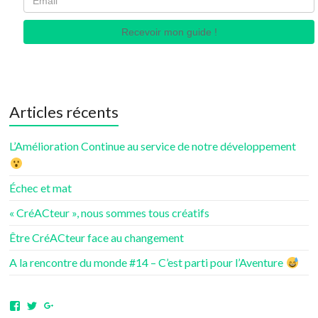
Recevoir mon guide !
Articles récents
L’Amélioration Continue au service de notre développement
Échec et mat
« CréACteur », nous sommes tous créatifs
Être CréACteur face au changement
A la rencontre du monde #14 – C’est parti pour l’Aventure
Voir
Voir
Voir
le
le
le