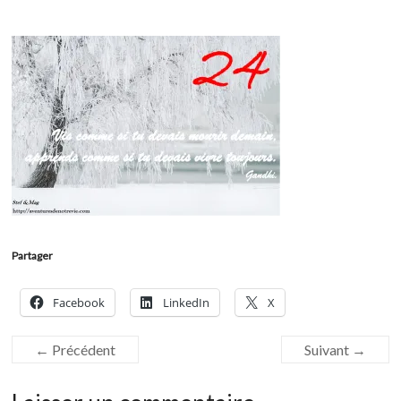
Partager
Facebook
LinkedIn
X
← Précédent
Suivant →