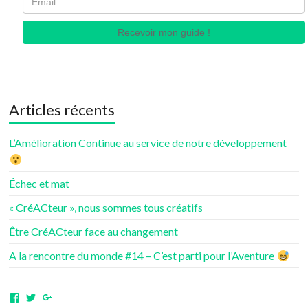
Recevoir mon guide !
Articles récents
L’Amélioration Continue au service de notre développement
Échec et mat
« CréACteur », nous sommes tous créatifs
Être CréACteur face au changement
A la rencontre du monde #14 – C’est parti pour l’Aventure
Voir
Voir
Voir