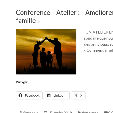
Conférence – Atelier : « Améliore
famille »
UN ATELIER EN
sondage que nous 
des principaux su
« Comment amélio
Partager
Facebook
LinkedIn
X
Samsenie
15 janvier 2019
Non classé
0 