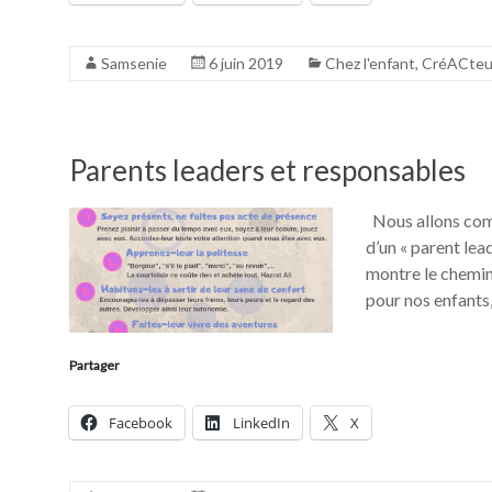
Samsenie
6 juin 2019
Chez l'enfant
,
CréACteu
Parents leaders et responsables
Nous allons comm
d’un « parent lea
montre le chemin.
pour nos enfants,
Partager
Facebook
LinkedIn
X