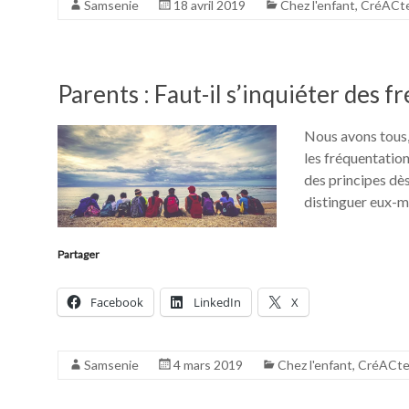
Samsenie
18 avril 2019
Chez l'enfant
,
CréACt
Parents : Faut-il s’inquiéter des 
Nous avons tous,
les fréquentation
des principes dès
distinguer eux-m
Partager
Facebook
LinkedIn
X
Samsenie
4 mars 2019
Chez l'enfant
,
CréACte