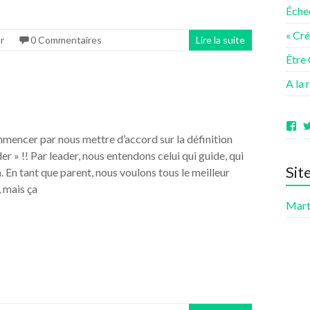
Éche
« Cr
r
0 Commentaires
Lire la suite
Être
A la 
Vo
le
encer par nous mettre d’accord sur la définition
pro
der » !! Par leader, nous entendons celui qui guide, qui
de
Sit
ave
 En tant que parent, nous voulons tous le meilleur
sur
 mais ça
Fa
Mart