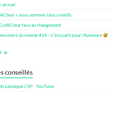
c et mat
éACteur », nous sommes tous créatifs
 CréACteur face au changement
rencontre du monde #14 – C’est parti pour l’Aventure
ir
Voir
Voir
le
le
fil
profil
profil
de
de
es conseillés
nturesdenotrevie
Samsenie
samsenie
sur
sur
cebook
Twitter
Google+
in Latulippe CSP - YouTube