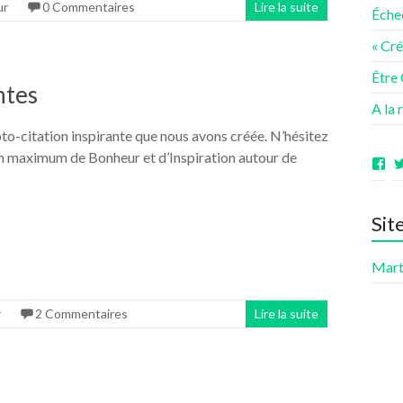
ur
0 Commentaires
Lire la suite
Éche
« Cr
Être
ntes
A la 
oto-citation inspirante que nous avons créée. N’hésitez
un maximum de Bonheur et d’Inspiration autour de
Vo
le
pro
de
Sit
ave
sur
Fa
Mart
r
2 Commentaires
Lire la suite