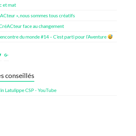
c et mat
éACteur », nous sommes tous créatifs
 CréACteur face au changement
rencontre du monde #14 – C’est parti pour l’Aventure
ir
Voir
Voir
le
le
fil
profil
profil
de
de
es conseillés
nturesdenotrevie
Samsenie
samsenie
sur
sur
cebook
Twitter
Google+
in Latulippe CSP - YouTube