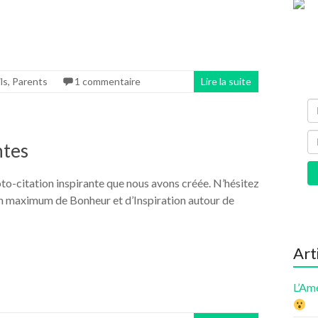
ls
,
Parents
1 commentaire
Lire la suite
ntes
oto-citation inspirante que nous avons créée. N’hésitez
un maximum de Bonheur et d’Inspiration autour de
Art
L’Am