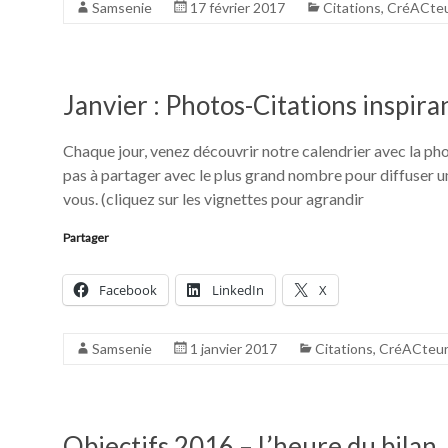
Samsenie
17 février 2017
Citations
,
CréACte
Janvier : Photos-Citations inspira
Chaque jour, venez découvrir notre calendrier avec la ph
pas à partager avec le plus grand nombre pour diffuser 
vous. (cliquez sur les vignettes pour agrandir
Partager
Facebook
LinkedIn
X
Samsenie
1 janvier 2017
Citations
,
CréACteu
Objectifs 2016 – L’heure du bilan