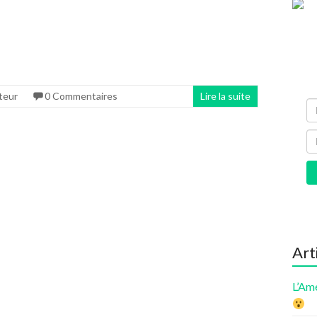
teur
0 Commentaires
Lire la suite
Art
L’Am