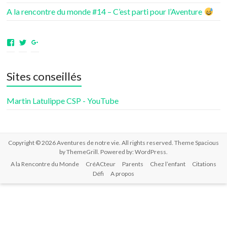
A la rencontre du monde #14 – C’est parti pour l’Aventure
Voir
Voir
Voir
le
le
le
profil
profil
profil
de
de
de
Sites conseillés
aventuresdenotrevie
Samsenie
samsenie
sur
sur
sur
Facebook
Twitter
Google+
Martin Latulippe CSP - YouTube
Copyright © 2026
Aventures de notre vie
. All rights reserved. Theme
Spacious
by ThemeGrill. Powered by:
WordPress
.
A la Rencontre du Monde
CréACteur
Parents
Chez l’enfant
Citations
Défi
A propos