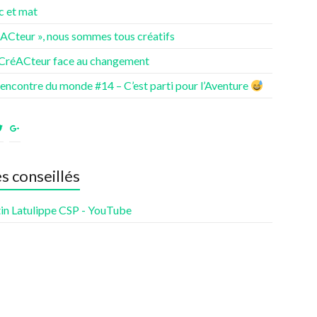
c et mat
éACteur », nous sommes tous créatifs
 CréACteur face au changement
rencontre du monde #14 – C’est parti pour l’Aventure
ir
Voir
Voir
le
le
fil
profil
profil
de
de
es conseillés
nturesdenotrevie
Samsenie
samsenie
sur
sur
cebook
Twitter
Google+
in Latulippe CSP - YouTube