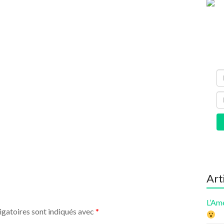
Art
L’Am
igatoires sont indiqués avec
*