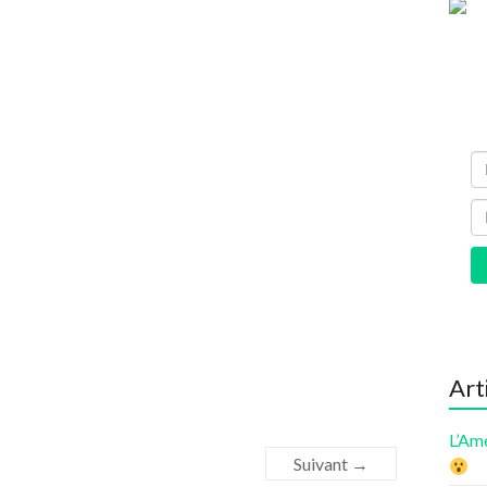
Art
L’Am
Suivant →