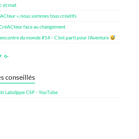
c et mat
éACteur », nous sommes tous créatifs
 CréACteur face au changement
rencontre du monde #14 – C’est parti pour l’Aventure
ir
Voir
Voir
le
le
fil
profil
profil
de
de
es conseillés
nturesdenotrevie
Samsenie
samsenie
sur
sur
cebook
Twitter
Google+
in Latulippe CSP - YouTube