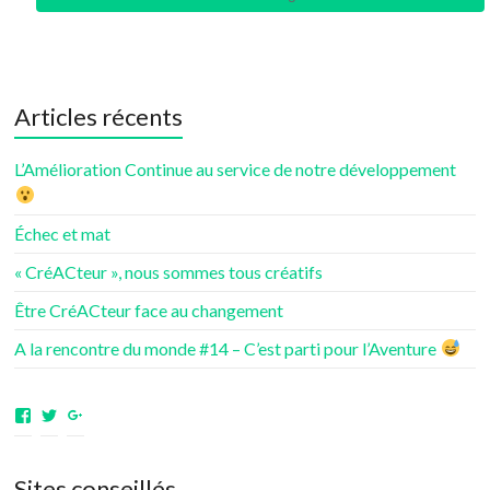
Articles récents
L’Amélioration Continue au service de notre développement
Échec et mat
« CréACteur », nous sommes tous créatifs
Être CréACteur face au changement
A la rencontre du monde #14 – C’est parti pour l’Aventure
Voir
Voir
Voir
le
le
le
profil
profil
profil
de
de
de
Sites conseillés
aventuresdenotrevie
Samsenie
samsenie