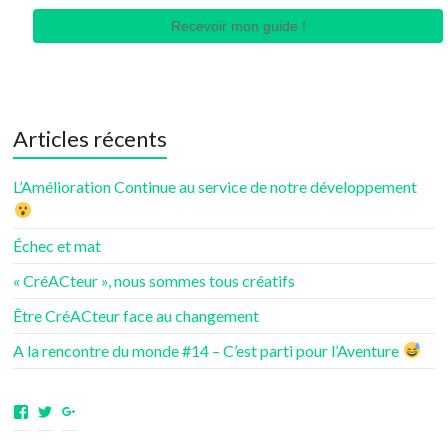
Recevoir mon guide !
Articles récents
L’Amélioration Continue au service de notre développement
Échec et mat
« CréACteur », nous sommes tous créatifs
Être CréACteur face au changement
A la rencontre du monde #14 – C’est parti pour l’Aventure
Voir
Voir
Voir
le
le
le
profil
profil
profil