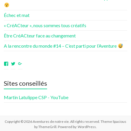
Échec et mat
« CréACteur », nous sommes tous créatifs
Être CréACteur face au changement
A la rencontre du monde #14 – C’est parti pour l’Aventure
Voir
Voir
Voir
le
le
le
profil
profil
profil
de
de
de
Sites conseillés
aventuresdenotrevie
Samsenie
samsenie
sur
sur
sur
Facebook
Twitter
Google+
Martin Latulippe CSP - YouTube
Copyright © 2026
Aventures de notre vie
. All rights reserved. Theme
Spacious
by ThemeGrill. Powered by:
WordPress
.