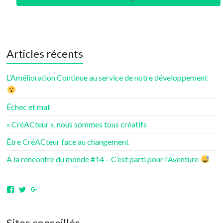
Articles récents
L’Amélioration Continue au service de notre développement
Échec et mat
« CréACteur », nous sommes tous créatifs
Être CréACteur face au changement
A la rencontre du monde #14 – C’est parti pour l’Aventure
Voir
Voir
Voir
le
le
le
profil
profil
profil
de
de
de
Sites conseillés
aventuresdenotrevie
Samsenie
samsenie