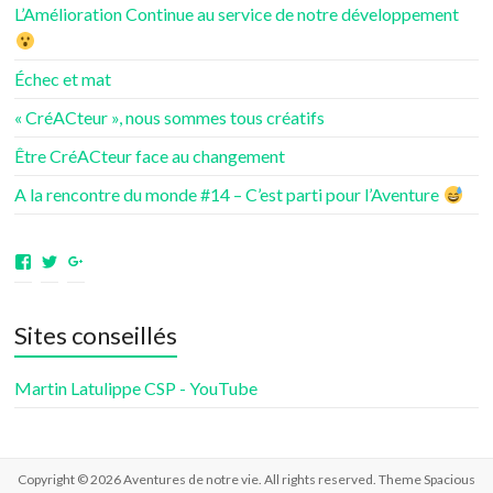
L’Amélioration Continue au service de notre développement
Échec et mat
« CréACteur », nous sommes tous créatifs
Être CréACteur face au changement
A la rencontre du monde #14 – C’est parti pour l’Aventure
Voir
Voir
Voir
le
le
le
profil
profil
profil
de
de
de
Sites conseillés
aventuresdenotrevie
Samsenie
samsenie
sur
sur
sur
Facebook
Twitter
Google+
Martin Latulippe CSP - YouTube
Copyright © 2026
Aventures de notre vie
. All rights reserved. Theme
Spacious