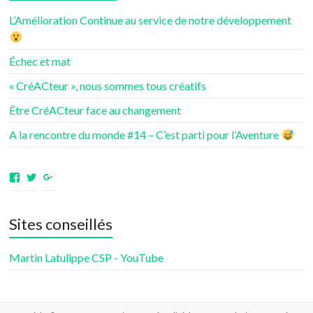
L’Amélioration Continue au service de notre développement
Échec et mat
« CréACteur », nous sommes tous créatifs
Être CréACteur face au changement
A la rencontre du monde #14 – C’est parti pour l’Aventure
Voir
Voir
Voir
le
le
le
profil
profil
profil
de
de
de
Sites conseillés
aventuresdenotrevie
Samsenie
samsenie
sur
sur
sur
Facebook
Twitter
Google+
Martin Latulippe CSP - YouTube