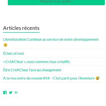
Recevoir mon guide !
Articles récents
L’Amélioration Continue au service de notre développement
Échec et mat
« CréACteur », nous sommes tous créatifs
Être CréACteur face au changement
A la rencontre du monde #14 – C’est parti pour l’Aventure
Voir
Voir
Voir
le
le
le
profil
profil
profil
de
de
de