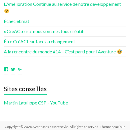
L’Amélioration Continue au service de notre développement
Échec et mat
« CréACteur », nous sommes tous créatifs
Être CréACteur face au changement
A la rencontre du monde #14 – C’est parti pour l’Aventure
Voir
Voir
Voir
le
le
le
profil
profil
profil
de
de
de
Sites conseillés
aventuresdenotrevie
Samsenie
samsenie
sur
sur
sur
Facebook
Twitter
Google+
Martin Latulippe CSP - YouTube
Copyright © 2026
Aventures de notre vie
. All rights reserved. Theme
Spacious