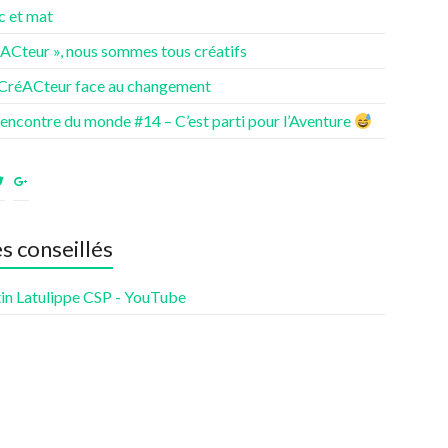
c et mat
éACteur », nous sommes tous créatifs
 CréACteur face au changement
rencontre du monde #14 – C’est parti pour l’Aventure
ir
Voir
Voir
le
le
fil
profil
profil
de
de
es conseillés
nturesdenotrevie
Samsenie
samsenie
sur
sur
cebook
Twitter
Google+
in Latulippe CSP - YouTube