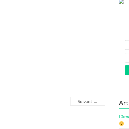
Suivant →
Art
L’Am