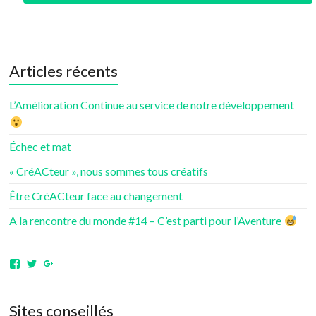
Articles récents
L’Amélioration Continue au service de notre développement
Échec et mat
« CréACteur », nous sommes tous créatifs
Être CréACteur face au changement
A la rencontre du monde #14 – C’est parti pour l’Aventure
Voir
Voir
Voir
le
le
le
profil
profil
profil
de
de
de
Sites conseillés
aventuresdenotrevie
Samsenie
samsenie