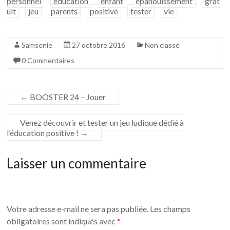
personnel
éducation
enfant
épanouissement
grat
avec…
uit
jeu
parents
positive
tester
vie
Samsenie
27 octobre 2016
Non classé
0 Commentaires
←
BOOSTER 24 – Jouer
Venez découvrir et tester un jeu ludique dédié à
l’éducation positive !
→
Laisser un commentaire
Votre adresse e-mail ne sera pas publiée.
Les champs
obligatoires sont indiqués avec
*