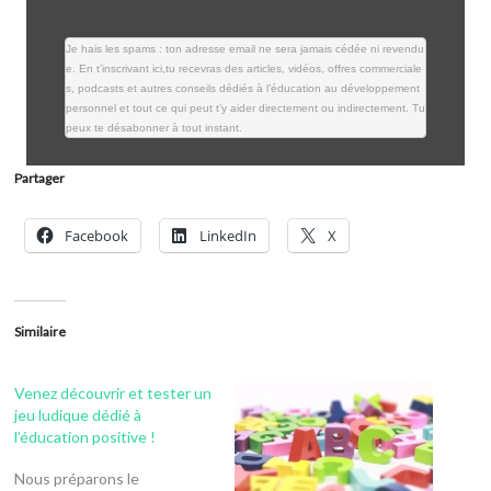
Je hais les spams : ton adresse email ne sera jamais cédée ni revendu
e. En t’inscrivant ici,tu recevras des articles, vidéos, offres commerciale
s, podcasts et autres conseils dédiés à l’éducation au développement 
personnel et tout ce qui peut t’y aider directement ou indirectement. Tu 
peux te désabonner à tout instant.
Partager
Facebook
LinkedIn
X
Similaire
Venez découvrir et tester un
jeu ludique dédié à
l’éducation positive !
Nous préparons le