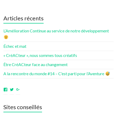
Articles récents
L’Amélioration Continue au service de notre développement
Échec et mat
« CréACteur », nous sommes tous créatifs
Être CréACteur face au changement
A la rencontre du monde #14 – C’est parti pour l’Aventure
Voir
Voir
Voir
le
le
le
profil
profil
profil
de
de
de
Sites conseillés
aventuresdenotrevie
Samsenie
samsenie
sur
sur
sur
Facebook
Twitter
Google+