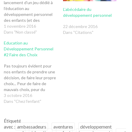
lancement d’un jeu dédié à
l’éducation au
L’abécédaire du
développement personnel
développement personnel
des enfants (et des
parents !!). Nous
1 novembre 2016
22 décembre 2016
recherchons des
Dans "Non classé"
Dans "Citations"
Ambassadeurs !! Par
Education au
« Ambassadeurs »,
Développement Personnel
comprenez des personnes
#2 Faire des Choix
« privilégiées » qui auront
accès gratuitement à une
Pas toujours évident pour
version simplifiée du jeu
nos enfants de prendre une
pendant trois semaines ; et
décision, de faire leur propre
qui auront pour mission de
choix... Peur de faire de
nous faire toutes…
mauvais choix, peur du
regard des autres, ou plus
3 octobre 2016
simplement l'indécision ?
Dans "Chez l'enfant"
Pour les accompagner dans
leur épanouissement et
stimuler leur capacité à
Étiqueté
prendre des décisions, nous
avec :
ambassadeurs
aventures
développement
vous proposons de jouer