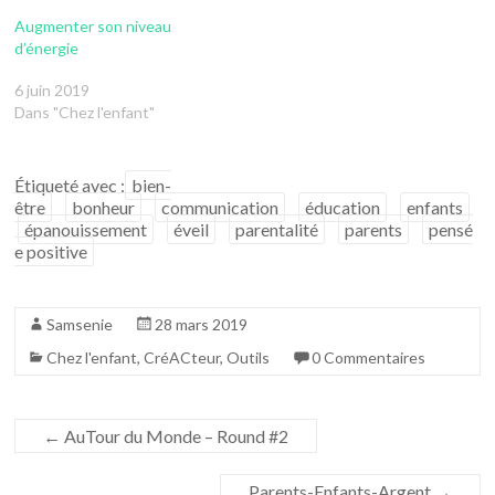
Augmenter son niveau
d’énergie
6 juin 2019
Dans "Chez l'enfant"
Étiqueté avec :
bien-
être
bonheur
communication
éducation
enfants
épanouissement
éveil
parentalité
parents
pensé
e positive
Samsenie
28 mars 2019
Chez l'enfant
,
CréACteur
,
Outils
0 Commentaires
←
AuTour du Monde – Round #2
Parents-Enfants-Argent
→