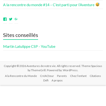
A la rencontre du monde #14 – C’est parti pour l’Aventure
Voir
Voir
Voir
le
le
le
profil
profil
profil
de
de
de
Sites conseillés
aventuresdenotrevie
Samsenie
samsenie
sur
sur
sur
Facebook
Twitter
Google+
Martin Latulippe CSP - YouTube
Copyright © 2026
Aventures de notre vie
. All rights reserved. Theme
Spacious
by ThemeGrill. Powered by:
WordPress
.
A la Rencontre du Monde
CréACteur
Parents
Chez l’enfant
Citations
Défi
A propos