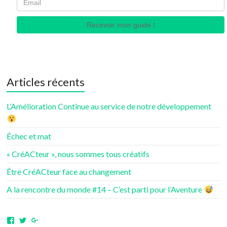
Recevoir mon guide !
Articles récents
L’Amélioration Continue au service de notre développement
Échec et mat
« CréACteur », nous sommes tous créatifs
Être CréACteur face au changement
A la rencontre du monde #14 – C’est parti pour l’Aventure
Voir
Voir
Voir