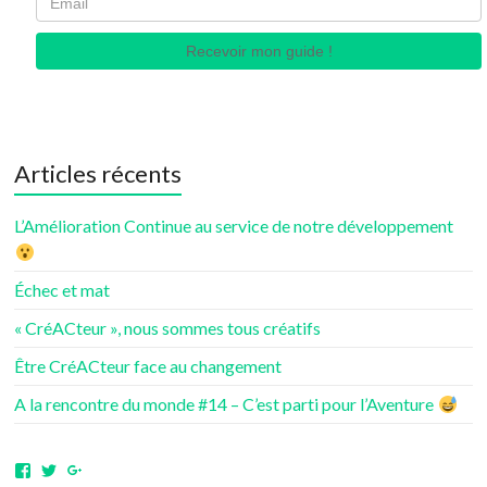
Recevoir mon guide !
Articles récents
L’Amélioration Continue au service de notre développement
Échec et mat
« CréACteur », nous sommes tous créatifs
Être CréACteur face au changement
A la rencontre du monde #14 – C’est parti pour l’Aventure
Voir
Voir
Voir