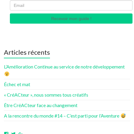
Recevoir mon guide !
Articles récents
L’Amélioration Continue au service de notre développement
Échec et mat
« CréACteur », nous sommes tous créatifs
Être CréACteur face au changement
A la rencontre du monde #14 – C’est parti pour l’Aventure
Voir
Voir
Voir