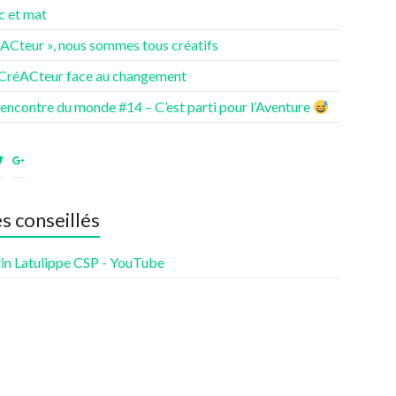
c et mat
éACteur », nous sommes tous créatifs
 CréACteur face au changement
rencontre du monde #14 – C’est parti pour l’Aventure
ir
Voir
Voir
le
le
fil
profil
profil
de
de
es conseillés
nturesdenotrevie
Samsenie
samsenie
sur
sur
cebook
Twitter
Google+
in Latulippe CSP - YouTube