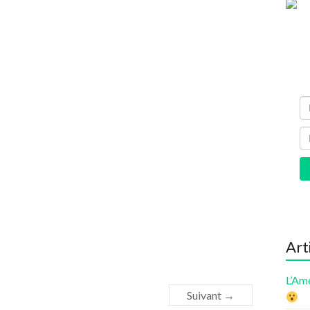
Art
L’Am
Suivant →