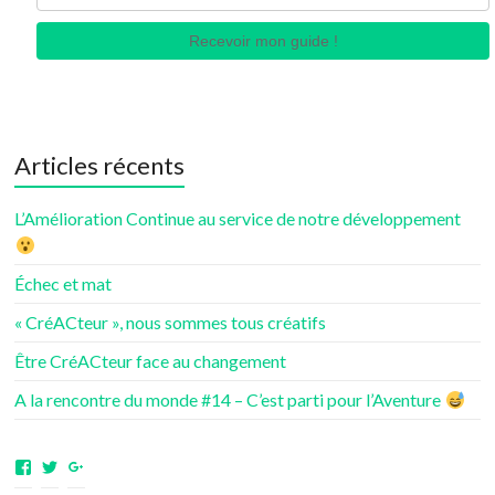
Recevoir mon guide !
Articles récents
L’Amélioration Continue au service de notre développement
Échec et mat
« CréACteur », nous sommes tous créatifs
Être CréACteur face au changement
A la rencontre du monde #14 – C’est parti pour l’Aventure
Voir
Voir
Voir
le
le
le