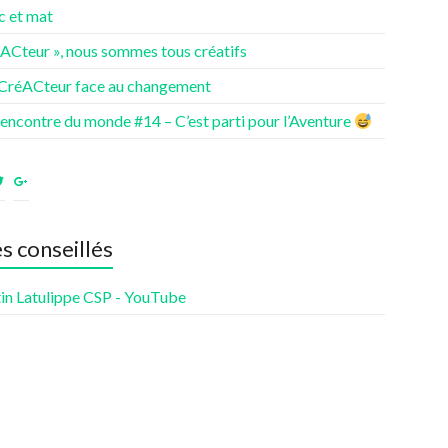
c et mat
éACteur », nous sommes tous créatifs
 CréACteur face au changement
rencontre du monde #14 – C’est parti pour l’Aventure
ir
Voir
Voir
le
le
fil
profil
profil
de
de
es conseillés
nturesdenotrevie
Samsenie
samsenie
sur
sur
cebook
Twitter
Google+
in Latulippe CSP - YouTube