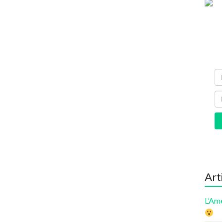
Art
L’Am