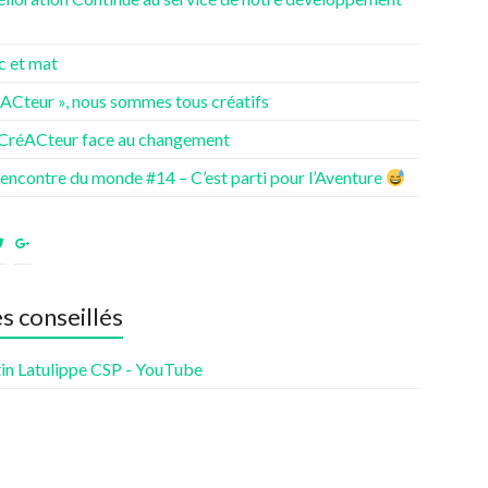
c et mat
éACteur », nous sommes tous créatifs
 CréACteur face au changement
rencontre du monde #14 – C’est parti pour l’Aventure
ir
Voir
Voir
le
le
fil
profil
profil
de
de
es conseillés
nturesdenotrevie
Samsenie
samsenie
sur
sur
cebook
Twitter
Google+
in Latulippe CSP - YouTube