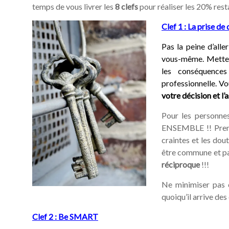
temps de vous livrer les
8 clefs
pour réaliser les 20% rest
Clef 1 : La prise de
Pas la peine d’alle
vous-même. Mettez 
les conséquences
professionnelle. Vo
votre décision et l
Pour les personnes
ENSEMBLE !! Prenez
craintes et les dou
être commune et pa
réciproque
!!!
Ne minimiser pas c
quoiqu’il arrive des 
Clef 2 : Be SMART