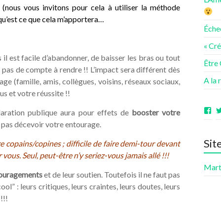
 (nous vous invitons pour cela à utiliser
la méthode
, qu’est ce que cela m’apportera…
Éche
« Cr
il est facile d’abandonner, de baisser les bras ou tout
Être
a pas de compte à rendre !! L’impact sera différent dès
A la 
ge (famille, amis, collègues, voisins, réseaux sociaux,
us et votre réussite !!
Vo
claration publique aura pour effets de
booster votre
le
 pas décevoir votre entourage.
pro
de
Sit
ave
 copains/copines ; difficile de faire demi-tour devant
sur
vous. Seul, peut-être n’y seriez-vous jamais allé !!!
Fa
Mart
ncouragements
et de leur soutien. Toutefois il ne faut pas
ol” : leurs critiques, leurs craintes, leurs doutes, leurs
!!!