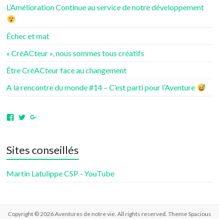
L’Amélioration Continue au service de notre développement
Échec et mat
« CréACteur », nous sommes tous créatifs
Être CréACteur face au changement
A la rencontre du monde #14 – C’est parti pour l’Aventure
Voir
Voir
Voir
le
le
le
profil
profil
profil
de
de
de
Sites conseillés
aventuresdenotrevie
Samsenie
samsenie
sur
sur
sur
Facebook
Twitter
Google+
Martin Latulippe CSP - YouTube
Copyright © 2026
Aventures de notre vie
. All rights reserved. Theme
Spacious