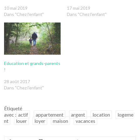
10 mai 2019
17 mai 2019
Dans "Chez l'enfant"
Dans "Chez l'enfant"
Education et grands-parents
!
28 août 2017
Dans "Chez l'enfant"
Étiqueté
avec :
actif
appartement
argent
location
logeme
nt
louer
loyer
maison
vacances