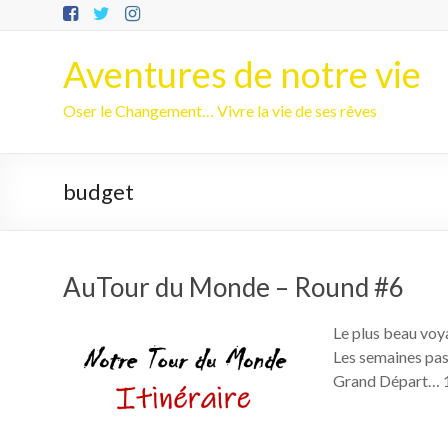
Aller
au
contenu
Aventures de notre vie
Oser le Changement… Vivre la vie de ses rêves
budget
AuTour du Monde – Round #6
Le plus beau voya
Les semaines pass
Grand Départ… 1 a