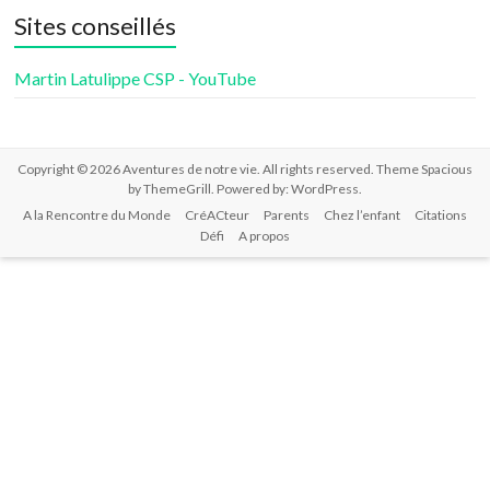
de
de
de
Sites conseillés
aventuresdenotrevie
Samsenie
samsenie
sur
sur
sur
Facebook
Twitter
Google+
Martin Latulippe CSP - YouTube
Copyright © 2026
Aventures de notre vie
. All rights reserved. Theme
Spacious
by ThemeGrill. Powered by:
WordPress
.
A la Rencontre du Monde
CréACteur
Parents
Chez l’enfant
Citations
Défi
A propos