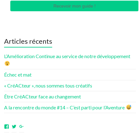
Recevoir mon guide !
Articles récents
L’Amélioration Continue au service de notre développement
Échec et mat
« CréACteur », nous sommes tous créatifs
Être CréACteur face au changement
A la rencontre du monde #14 – C’est parti pour l’Aventure
Voir
Voir
Voir
le
le
le
profil
profil
profil