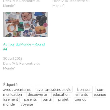
Dans "A la Rencontre du
Dans "A la Rencontre du
Monde"
Monde"
AuTour du Monde – Round
#4
30 avril 2019
Dans "A la Rencontre du
Monde"
Étiqueté
avec :
aventures
aventuresdenotrevie
bonheur
com
munication
découverte
éducation
enfants
épanou
issement
parents
partir
projet
tour du
monde
voyage