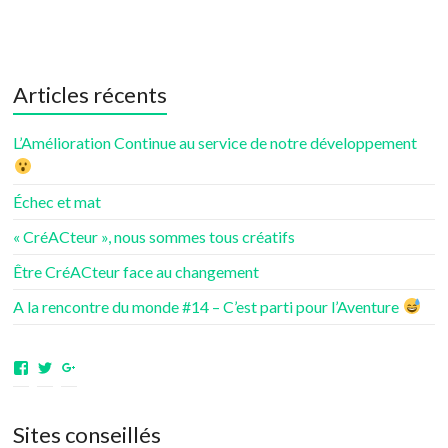
Articles récents
L’Amélioration Continue au service de notre développement
Échec et mat
« CréACteur », nous sommes tous créatifs
Être CréACteur face au changement
A la rencontre du monde #14 – C’est parti pour l’Aventure
Voir
Voir
Voir
le
le
le
profil
profil
profil
de
de
de
Sites conseillés
aventuresdenotrevie
Samsenie
samsenie
sur
sur
sur