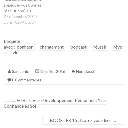
appliquer vos bonnes
résolutions" du
blog Devenez Meilleur.
27 décembre 2017
J’apprécie beaucoup ce blog,
Dans "CréACteur"
et en fait mon article préféré
est celui-ci. Cliquez ici pour
voter pour mon article si
Étiqueté
vous l’aimez ! C’est
avec :
bonheur
changement
podcast
réussir
rêve
l’histoire de Sandrine qui a
s
vie
décidé de maigrir, c’est…
Samsenie
12 juillet 2016
Non classé
0 Commentaires
←
Education au Développement Personnel #1 La
Confiance en Soi
BOOSTER 15 : Notez vos idées
→