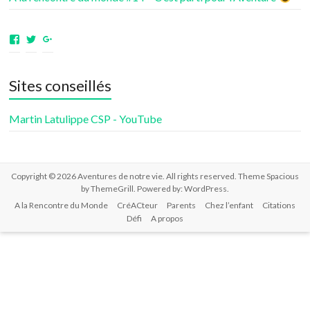
Voir
Voir
Voir
le
le
le
profil
profil
profil
de
de
de
Sites conseillés
aventuresdenotrevie
Samsenie
samsenie
sur
sur
sur
Facebook
Twitter
Google+
Martin Latulippe CSP - YouTube
Copyright © 2026
Aventures de notre vie
. All rights reserved. Theme
Spacious
by ThemeGrill. Powered by:
WordPress
.
A la Rencontre du Monde
CréACteur
Parents
Chez l’enfant
Citations
Défi
A propos