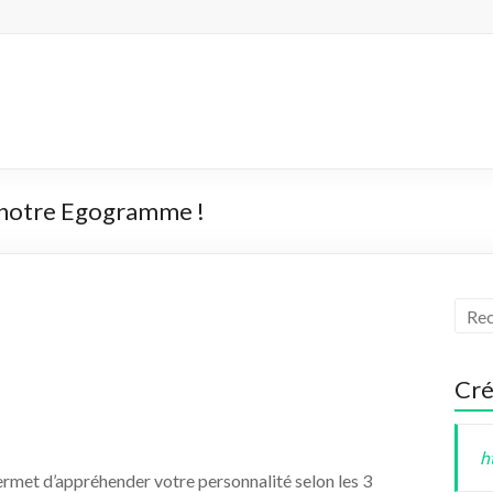
c notre Egogramme !
Cré
h
ermet d’appréhender votre personnalité selon les 3