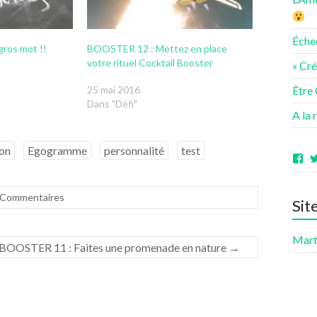
Éche
ros mot !!
BOOSTER 12 : Mettez en place
votre rituel Cocktail Booster
« Cr
25 mai 2016
Être
Dans "Défi"
A la 
on
Egogramme
personnalité
test
Vo
le
pro
de
 Commentaires
Sit
ave
sur
Fa
Mart
BOOSTER 11 : Faites une promenade en nature
→