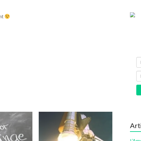
ent
Art
L’Am