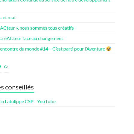
c et mat
éACteur », nous sommes tous créatifs
 CréACteur face au changement
rencontre du monde #14 – C’est parti pour l’Aventure
ir
Voir
Voir
le
le
fil
profil
profil
de
de
es conseillés
nturesdenotrevie
Samsenie
samsenie
sur
sur
cebook
Twitter
Google+
in Latulippe CSP - YouTube