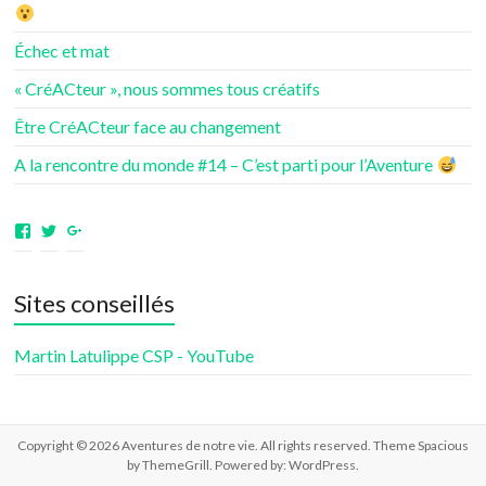
Échec et mat
« CréACteur », nous sommes tous créatifs
Être CréACteur face au changement
A la rencontre du monde #14 – C’est parti pour l’Aventure
Voir
Voir
Voir
le
le
le
profil
profil
profil
de
de
de
Sites conseillés
aventuresdenotrevie
Samsenie
samsenie
sur
sur
sur
Facebook
Twitter
Google+
Martin Latulippe CSP - YouTube
Copyright © 2026
Aventures de notre vie
. All rights reserved. Theme
Spacious
by ThemeGrill. Powered by:
WordPress
.