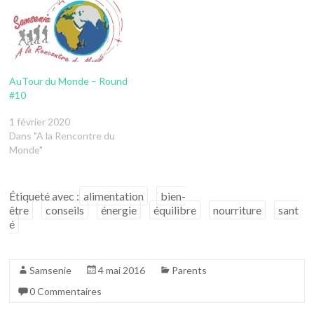
AuTour du Monde – Round
#10
1 février 2020
Dans "A la Rencontre du
Monde"
Étiqueté avec :
alimentation
bien-
être
conseils
énergie
équilibre
nourriture
sant
é
Samsenie
4 mai 2016
Parents
0 Commentaires