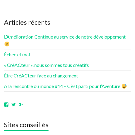
Articles récents
L’Amélioration Continue au service de notre développement
Échec et mat
« CréACteur », nous sommes tous créatifs
Être CréACteur face au changement
A la rencontre du monde #14 – C’est parti pour l’Aventure
Voir
Voir
Voir
le
le
le
profil
profil
profil
de
de
de
Sites conseillés
aventuresdenotrevie
Samsenie
samsenie
sur
sur
sur
Facebook
Twitter
Google+