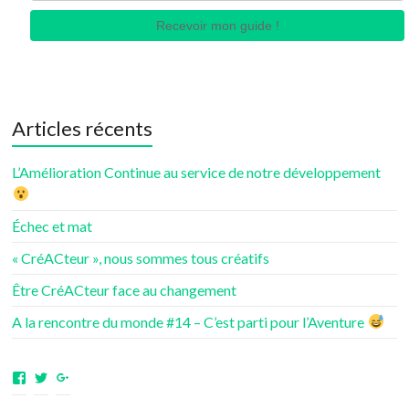
Recevoir mon guide !
Articles récents
L’Amélioration Continue au service de notre développement
Échec et mat
« CréACteur », nous sommes tous créatifs
Être CréACteur face au changement
A la rencontre du monde #14 – C’est parti pour l’Aventure
Voir
Voir
Voir
le
le
le
profil
profil
profil