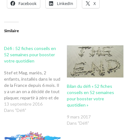
Facebook
LinkedIn
X
Similaire
Défi : 52 fiches conseils en
52 semaines pour booster
votre quotidien
Stef et Mag, mariés, 2
enfants, installés dans le sud
de la France depuis 6 mois. Il
Bilan du défi « 52 fiches
y a un an on a décidé de tout
conseils en 52 semaines
plaquer, repartir à zéro et de
pour booster votre
nous installer à 650km de
13 septembre 2016
quotidien »
nos racines, de nos familles
Dans "Défi"
et amis. Direction le soleil, un
9 mars 2017
climat plus…
Dans "Défi"