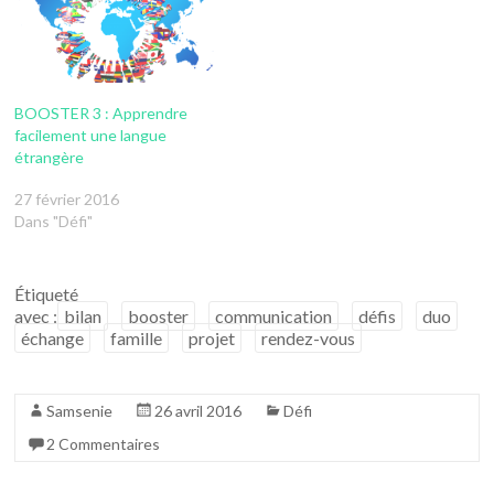
BOOSTER 3 : Apprendre
facilement une langue
étrangère
27 février 2016
Dans "Défi"
Étiqueté
avec :
bilan
booster
communication
défis
duo
échange
famille
projet
rendez-vous
Samsenie
26 avril 2016
Défi
2 Commentaires