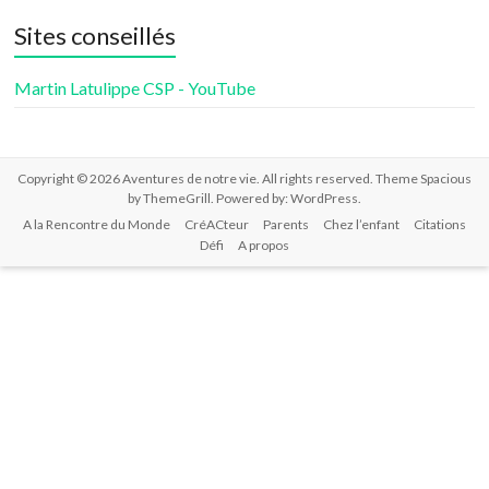
de
de
de
Sites conseillés
aventuresdenotrevie
Samsenie
samsenie
sur
sur
sur
Facebook
Twitter
Google+
Martin Latulippe CSP - YouTube
Copyright © 2026
Aventures de notre vie
. All rights reserved. Theme
Spacious
by ThemeGrill. Powered by:
WordPress
.
A la Rencontre du Monde
CréACteur
Parents
Chez l’enfant
Citations
Défi
A propos