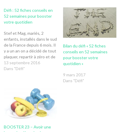
Défi : 52 fiches conseils en
52 semaines pour booster
votre quotidien
Stef et Mag, mariés, 2
enfants, installés dans le sud
de la France depuis 6 mois. Il
Bilan du défi « 52 fiches
y a un an on a décidé de tout
conseils en 52 semaines
plaquer, repartir à zéro et de
pour booster votre
nous installer à 650km de
13 septembre 2016
quotidien »
nos racines, de nos familles
Dans "Défi"
et amis. Direction le soleil, un
9 mars 2017
climat plus…
Dans "Défi"
BOOSTER 23 – Avoir une