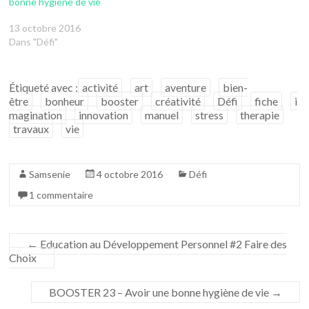
bonne hygiène de vie
13 octobre 2016
Dans "Défi"
Étiqueté avec :
activité
art
aventure
bien-
être
bonheur
booster
créativité
Défi
fiche
i
magination
innovation
manuel
stress
therapie
travaux
vie
Samsenie
4 octobre 2016
Défi
1 commentaire
←
Education au Développement Personnel #2 Faire des
Choix
BOOSTER 23 – Avoir une bonne hygiène de vie
→