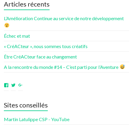
Articles récents
L’Amélioration Continue au service de notre développement
Échec et mat
« CréACteur », nous sommes tous créatifs
Être CréACteur face au changement
A la rencontre du monde #14 – C’est parti pour l’Aventure
Voir
Voir
Voir
le
le
le
profil
profil
profil
de
de
de
Sites conseillés
aventuresdenotrevie
Samsenie
samsenie
sur
sur
sur
Facebook
Twitter
Google+
Martin Latulippe CSP - YouTube